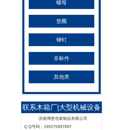
螺母
垫圈
铆钉
非标件
其他类
联系木箱厂|大型机械设备
包装箱|钢边箱生产厂家|免
济南博恩包装制品有限公司
Q Q号码：199275997897