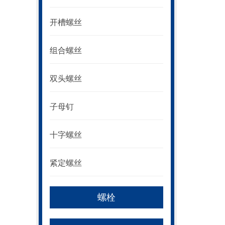
开槽螺丝
组合螺丝
双头螺丝
子母钉
十字螺丝
紧定螺丝
螺栓