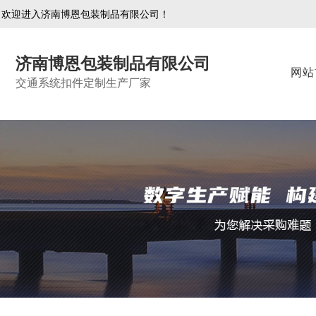
欢迎进入济南博恩包装制品有限公司！
济南博恩包装制品有限公司
网站
交通系统扣件定制生产厂家