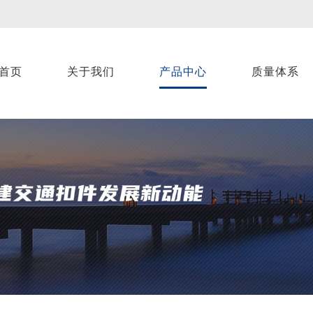
首页
关于我们
产品中心
质量体系